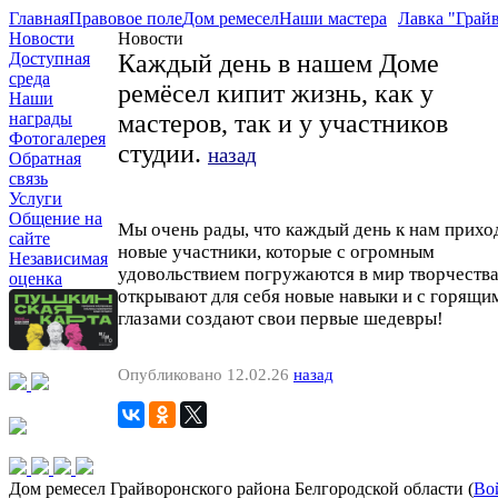
Главная
Правовое поле
Дом ремесел
Наши мастера
Лавка "Грай
Новости
Новости
Доступная
Каждый день в нашем Доме
среда
ремёсел кипит жизнь, как у
Наши
награды
мастеров, так и у участников
Фотогалерея
студии.
назад
Обратная
связь
Услуги
Общение на
Мы очень рады, что каждый день к нам прихо
сайте
новые участники, которые с огромным
Независимая
удовольствием погружаются в мир творчества
оценка
открывают для себя новые навыки и с горящи
глазами создают свои первые шедевры!
Опубликовано 12.02.26
назад
Дом ремесел Грайворонского района Белгородской области (
Во