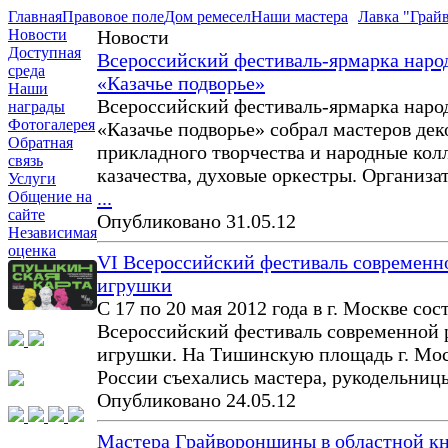
Главная
Правовое поле
Дом ремесел
Наши мастера
Лавка "Грай
Новости
Новости
Доступная
Всероссийский фестиваль-ярмарка народ
среда
«Казачье подворье»
Наши
Всероссийский фестиваль-ярмарка народ
награды
Фотогалерея
«Казачье подворье» собрал мастеров дек
Обратная
прикладного творчества и народные кол
связь
казачества, духовые оркестры. Организ
Услуги
...
Общение на
сайте
Опубликовано 31.05.12
Независимая
оценка
VI Всероссийский фестиваль современн
игрушки
С 17 по 20 мая 2012 года в г. Москве сос
Всероссийский фестиваль современной 
игрушки. На Тишинскую площадь г. Мос
России съехались мастера, рукодельниц
Опубликовано 24.05.12
Мастера Грайворонщины в областной к