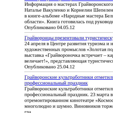
Информация о мастерах Грайворонского
Наталье Вакуленко и Корнелии Шепелен
в книге-альбоме «Народные мастера Бел
области». Книга готовилась под руково
Опубликовано 04.05.12
Грайворонцы презентовали туристичес
24 апреля в Центре развития туризма и 
художественных промыслов «Золотая по
выставка «Грайвороночка встречает – к
величает!», представляющая туристиче
Опубликовано 25.04.12
Грайворонские культработники отметил
профессиональный праздник
Грайворонские культработники отметил
профессиональный праздник. 23 марта в
отремонтированном кинотеатре «Космо
многолюдно и шумно. Виновников торже
гла
...